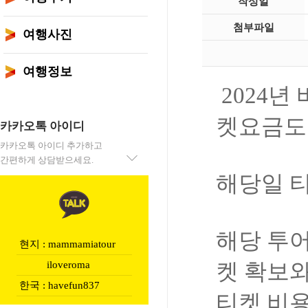
작성일
첨부파일
여행사진
여행정보
2024
년
켓요금도
카카오톡 아이디
카카오톡 아이디 추가하고
간편하게 상담받으세요.
해당일
해당
투
현지 : mammamiatour
켓
확보
iloveroma
한국 : havefun837
티켓
비