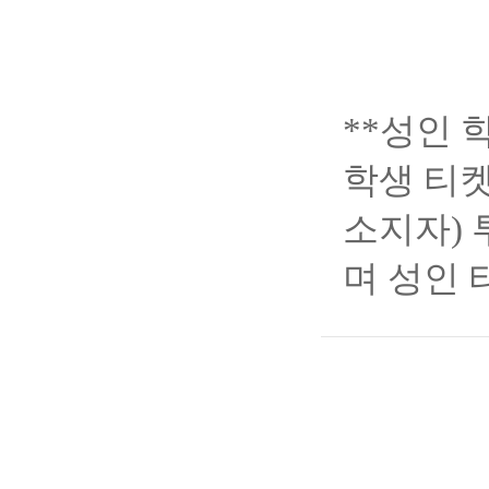
**
성인
학생
티
소지자
)
며
성인