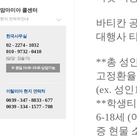
맘마미아 콜센터
현지 연락처안내
바티칸
대행사
한국사무실
02 - 2274 - 1032
010 - 9732 - 0410
(담당 : 강슬기)
**
총
성
※ 평일 10:00~18:00 상담가능
고정환율
(ex.
성인
이탈리아 현지 연락처
0039 - 347 - 8833 - 677
**
학생티
0039 - 334 - 1577 - 708
6-18
세
(
증
현물