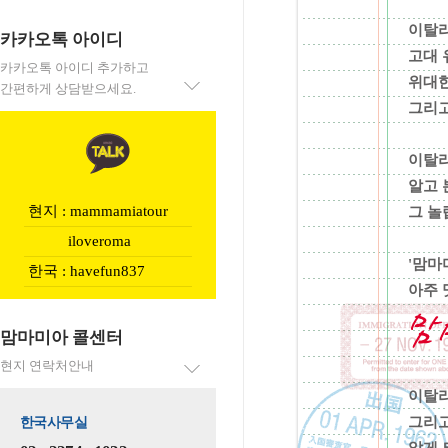
이탈
카카오톡 아이디
고대 
카카오톡 아이디 추가하고
위대한
간편하게 상담받으세요.
그리고
이탈리
알고 
현지 : mammamiatour
그 놀
iloveroma
'맘마
한국 : havefun837
아주 
맘마미아 콜센터
현지 연락처안내
이탈리
그리고
한국사무실